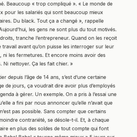
é. Beaucoup « trop compliqué ». « Le monde de
x pour les salariés qui sont beaucoup mieux
aires. Du black. Tout ça a changé », rappelle
Aujourd’hui, les gens ne sont plus du tout motivés.
s droits, tranche l’entrepreneur. Quand on les reçoit
de travail avant qu’on puisse les interroger sur leur
s, ni les fermetures. Et encore moins avoir des
 Ni nettoyer. Ça les fait chier. »
er depuis l’âge de 14 ans, s’est d’une certaine
e de jours, ça voudrait dire avoir plus d’employés
genda à gérer. Un exemple. On a pris à l’essai une
u’elle a fini par nous annoncer qu’elle n’avait que
Ce n’est pas possible. Sans compter que certains
oindre contrariété, se désole-t-il. Et, à chaque
faire en plus des soldes de tout compte qui font