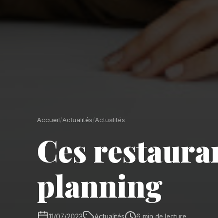
Accueil
/
Actualités
/
Actualités
Ces restauran
planning
11/07/2023
Actualités
6 min de lecture