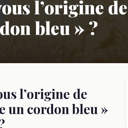
ous l’origine de
don bleu » ?
us l’origine de
re un cordon bleu »
?