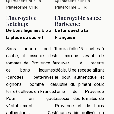
L’incroyable
L’incroyable sauce
Ketchup:
Barbecue:
De bons légumes bio à
Le far ouest à la
la place du sucre !
Française !
Sans aucun additif
Il aura fallu 15 recettes à
caché, il associe des
la marque avant de
tomates de Provence à
trouver LA recette
de bons légumes
idéale. Une recette alliant
(carottes, betteraves,
le goût authentique et
oignons, pomme de
subtile du piment doux
terre) cultivés en France.
fumé de Provence
Pour un goût
associé des tomates de
véritablement
Provence et de bons
authentique. Ces
légumes bio cultivés en