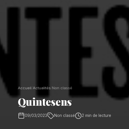
Accueil
/
Actualités
/
Non classé
Quintesens
09/03/2023
Non classé
2 min de lecture